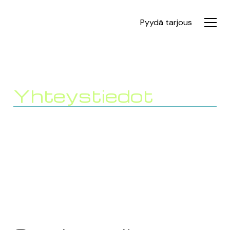
Pyydä tarjous
Yhteystiedot
Soita, tule käymään tai lähetä meille viesti. Kerromme
mielellämme lisää palveluistamme. Saat meiltä nopeasti
myös alustavan arvion tuulilasin korjauksen tai vaihdon
kustannuksista.