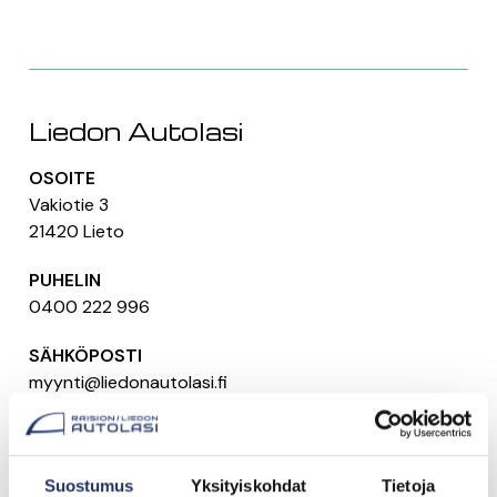
Liedon Autolasi
OSOITE
Vakiotie 3
21420 Lieto
PUHELIN
0400 222 996
SÄHKÖPOSTI
myynti@liedonautolasi.fi
AUKIOLOAJAT
Ma-Pe 8-17
La 10-14
Suostumus
Yksityiskohdat
Tietoja