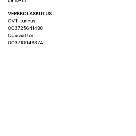
La 10-14
VERKKOLASKUTUS
OVT-tunnus
003725641488
Operaattori
003710948874