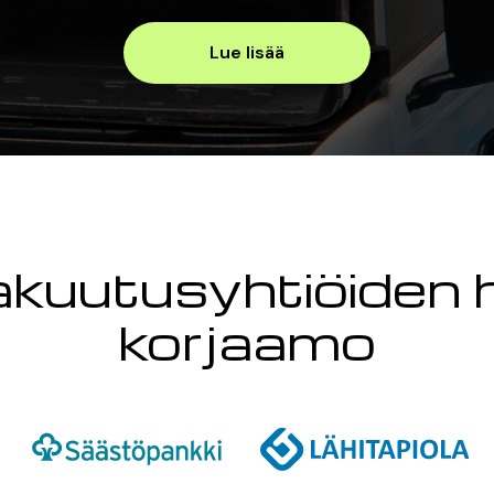
Lue lisää
kuutusyhtiöiden
korjaamo