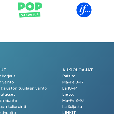
LUT
AUKIOLOAJAT
in korjaus
Raisio:
in vaihto
Ma-Pe 8-17
kaluston tuulilasin vaihto
La 10-14
uutukset
Lieto:
en hionta
Ma-Pe 8-16
sin kalibrointi
La Suljettu
ntihuolto
LINKIT