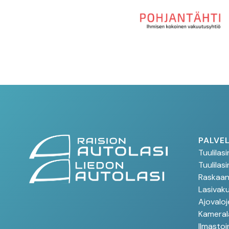
PALVE
Tuulilas
Tuulilas
Raskaan 
Lasivak
Ajovaloj
Kamerala
Ilmastoi