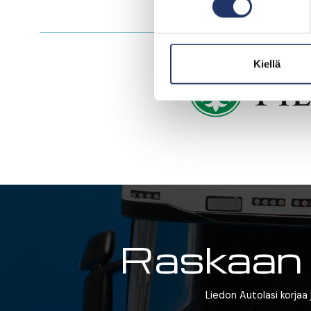
Kiellä
Raskaan k
Liedon Autolasi korjaa 