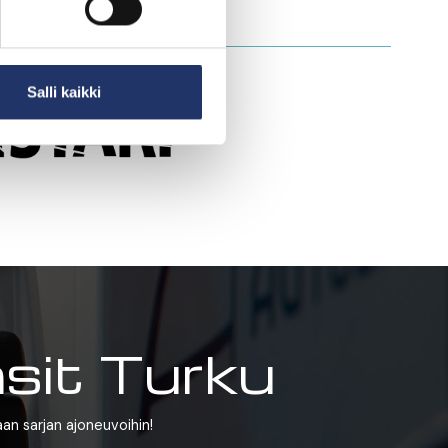
Salli kaikki
asit Turku
aan sarjan ajoneuvoihin!