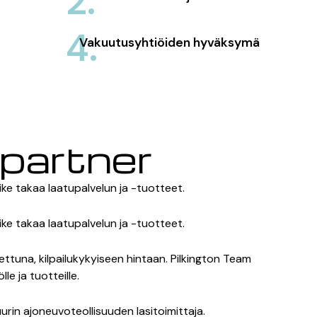
2.
4.
Vakuutusyhtiöiden hyväksymä
partner
ike takaa laatupalvelun ja -tuotteet.
ike takaa laatupalvelun ja -tuotteet.
ettuna, kilpailukykyiseen hintaan. Pilkington Team
e ja tuotteille.
urin ajoneuvoteollisuuden lasitoimittaja.