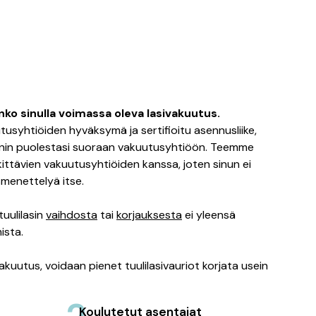
ko sinulla voimassa oleva lasivakuutus.
tusyhtiöiden hyväksymä ja sertifioitu asennusliike,
nnin puolestasi suoraan vakuutusyhtiöön. Teemme
ittävien vakuutusyhtiöiden kanssa, joten sinun ei
smenettelyä itse.
uulilasin
vaihdosta
tai
korjauksesta
ei yleensä
ista.
akuutus, voidaan pienet tuulilasivauriot korjata usein
Koulutetut asentajat