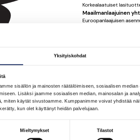
Korkealaatuiset lasituott
Maailmanlaajuinen yht
Euroopanlaajuisen asennus
niiden asennuksesta.
Kysy lisää
Yksityiskohdat
itä
mme sisällön ja mainosten räätälöimiseen, sosiaalisen median
iseen. Lisäksi jaamme sosiaalisen median, mainosalan ja analy
, miten käytät sivustoamme. Kumppanimme voivat yhdistää näitä t
n kerätty, kun olet käyttänyt heidän palvelujaan.
ä
Mieltymykset
Tilastot