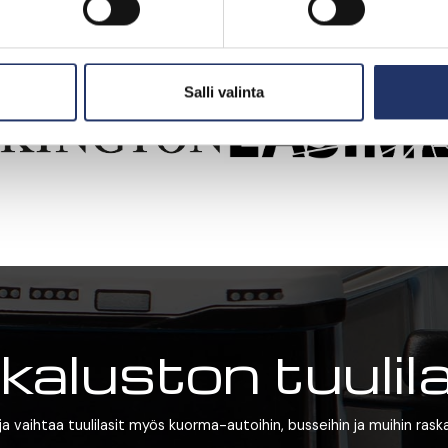
Salli valinta
aluston tuulil
ja vaihtaa tuulilasit myös kuorma-autoihin, busseihin ja muihin rask