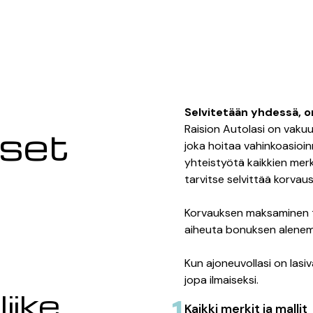
Selvitetään yhdessä, on
Raision Autolasi on vakuu
kset
joka hoitaa vahinkoasioi
yhteistyötä kaikkien merk
tarvitse selvittää korvau
Korvauksen maksaminen t
aiheuta bonuksen alenem
Kun ajoneuvollasi on lasiv
jopa ilmaiseksi.
iike
Kaikki merkit ja mallit