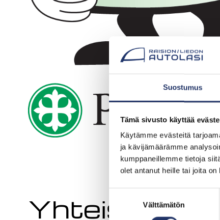
Suostumus
Tämä sivusto käyttää eväste
Käytämme evästeitä tarjoama
ja kävijämäärämme analysoim
kumppaneillemme tietoja siitä
olet antanut heille tai joita o
Suostumuksen
Yhteistyöss
Välttämätön
valinta