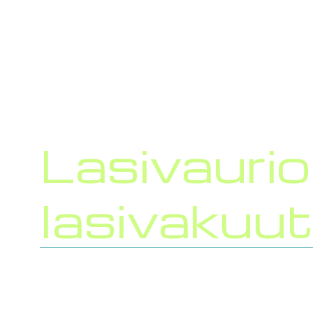
Tuulilasin korjaus
Tuul
Lasivaurio
lasivakuu­
Jos autosi vakuutus kattaa lasivauriot, tu
voidaan usein tehdä vakuutuksen perus