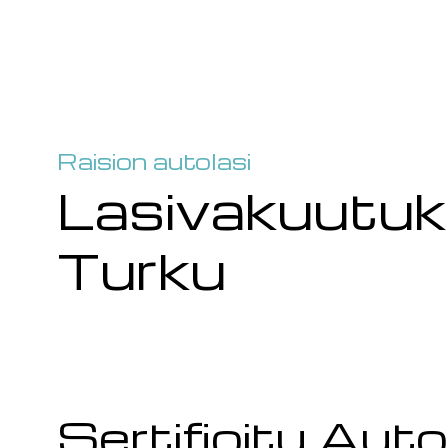
Raision autolasi
Lasivakuu­tu
Turku
Sertifioitu Autol