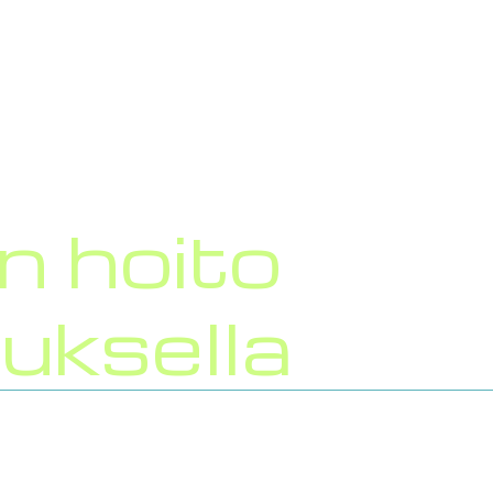
ilasin vaihto
Raskas kalusto
Muut palvelut
n hoito
tuksella
ulilasin korjaus tai vaihto
teella.