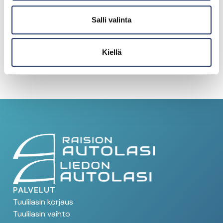
Olemme
Salli valinta
vakuutusyhtiöiden
hyväksymä korjaamo
Kiellä
Kysy lisää
PALVELUT
Tuulilasin korjaus
Tuulilasin vaihto