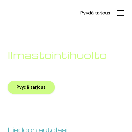
Pyydä tarjous
Ilmastointi­huolto
Auton ilmastointijärjestelmä takaa miellyttävän ja
raikkaan ajokokemuksen erityisesti kesäisin.
Pyydä tarjous
Liedoon autolasi