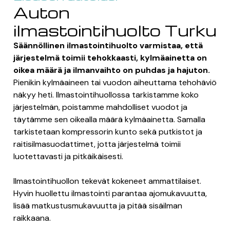
Auton
ilmastointihuolto Turku
Säännöllinen ilmastointihuolto varmistaa, että
järjestelmä toimii tehokkaasti, kylmäainetta on
oikea määrä ja ilmanvaihto on puhdas ja hajuton.
Pienikin kylmäaineen tai vuodon aiheuttama tehohäviö
näkyy heti. Ilmastointihuollossa tarkistamme koko
järjestelmän, poistamme mahdolliset vuodot ja
täytämme sen oikealla määrä kylmäainetta. Samalla
tarkistetaan kompressorin kunto sekä putkistot ja
raitisilmasuodattimet, jotta järjestelmä toimii
luotettavasti ja pitkäikäisesti.
Ilmastointihuollon tekevät kokeneet ammattilaiset.
Hyvin huollettu ilmastointi parantaa ajomukavuutta,
lisää matkustusmukavuutta ja pitää sisäilman
raikkaana.