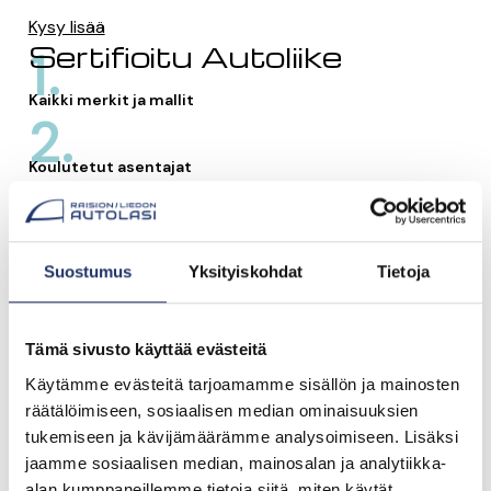
Kysy lisää
Sertifioitu Autoliike
1.
Kaikki merkit ja mallit
2.
Koulutetut asentajat
3.
Takuu lasille ja työlle
4.
Suostumus
Yksityiskohdat
Tietoja
Vakuutusyhtiöiden hyväksymä
Tämä sivusto käyttää evästeitä
Käytämme evästeitä tarjoamamme sisällön ja mainosten
Yhteistyössä
räätälöimiseen, sosiaalisen median ominaisuuksien
tukemiseen ja kävijämäärämme analysoimiseen. Lisäksi
jaamme sosiaalisen median, mainosalan ja analytiikka-
alan kumppaneillemme tietoja siitä, miten käytät