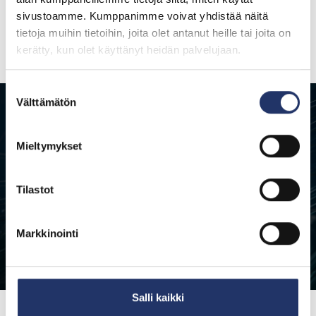
sivustoamme. Kumppanimme voivat yhdistää näitä
tietoja muihin tietoihin, joita olet antanut heille tai joita on
kerätty, kun olet käyttänyt heidän palvelujaan.
Suostumuksen
Välttämätön
valinta
Hajosiko Tuulilasi?
Mieltymykset
Ei huolta, me autamme.
Tilastot
Ota yhteyttä
Markkinointi
Salli kaikki