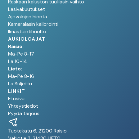
Raskaan kaluston tuulilasin vaihto
Lasivakuutukset
Ajovalojen hionta
Kameralasin kalibrointi
Ilmastointihuolto
AUKIOLOAJAT
Raisio:
Ma-Pe 8-17
La 10-14
Lieto:
Ma-Pe 8-16
La Suljettu
LINKIT
Etusivu
Yhteystiedot
Pyydä tarjous
Tuotekatu 6, 21200 Raisio
Vakiotie 3, 21420 LIETO